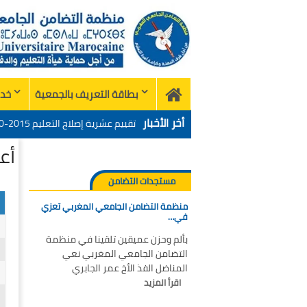
Skip
to
content
بطاقة التعريف بالجمعية
خدم
Home
أخر الأخبار
الميدان – اليوم 24
أع
منظمة التضامن الجامعي المغربي تع
“التدبير الرقمي للإدارة التربية 
تحت شعار: المدرسة المغربية وال
مستجدات التضامن
منظمة التضامن الجامعي المغربي تعزي
الميدان – اليوم 24
في…
بألم وحزن عميقين تلقينا في منظمة
التضامن الجامعي المغربي نعي
المناضل الفذ الأخ عمر الجابري
اقرأ المزيد