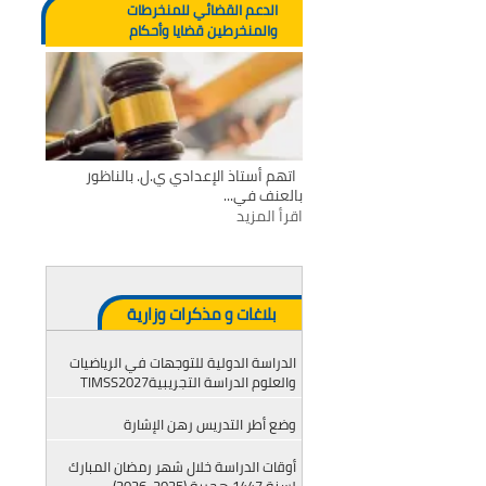
الدعم القضائي للمنخرطات
والمنخرطين قضايا وأحكام
اتهم أستاذ الإعدادي ي.ل. بالناظور
بالعنف في...
اقرأ المزيد
بلاغات و مذكرات وزارية
الدراسة الدولية للتوجهات في الرياضيات
والعلوم الدراسة التجريبيةTIMSS2027
وضع أطر التدريس رهن الإشارة
أوقات الدراسة خلال شهر رمضان المبارك