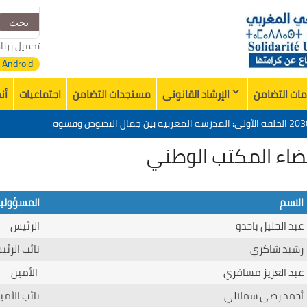
البحث
عن:
تحميل برنا
Android
ات التضامن
الإرشاد القانوني
مستجدات التضامن
اجتماعيات
أن
تقييم عشرية إصلاح التعليم 2015-2030 الحلقة الأولى: المدرسة المغربية بين جمال النصوص وقسوة
ضاء المكتب الوطني
زي في وفاة الأخ عمر الجابري مدير دار النشر المغربية
خدمات منظمة التضامن الجامعي المغربي”
مشروع المجتمعي
تقييم عشرية إصلاح التعليم 2015-2030 الحلقة الأولى: المدرسة المغربية بين جمال النصوص وقسوة
الاسم
المسؤولي
عبد الجليل باحدو
الرئيس
رشيد شاكري
نائب الرئ
عبد العزيز مسافري
الأمين
أحمد رضى سملالي
نائب الأمي