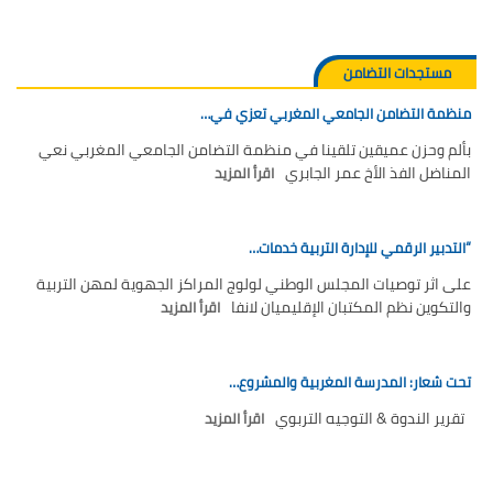
تقييم عشرية إصلاح التعليم 2015-2030 الحلقة
الأولى: المدرسة المغربية بين جمال النصوص وقسوة
الميدان – اليوم 24
مستجدات التضامن
منظمة التضامن الجامعي المغربي تعزي في…
بألم وحزن عميقين تلقينا في منظمة التضامن الجامعي المغربي نعي
المناضل الفذ الأخ عمر الجابري
اقرأ المزيد
“التدبير الرقمي للإدارة التربية خدمات…
على اثر توصيات المجلس الوطني لولوج المراكز الجهوية لمهن التربية
والتكوين نظم المكتبان الإقليميان لانفا
اقرأ المزيد
تحت شعار: المدرسة المغربية والمشروع…
تقرير الندوة & التوجيه التربوي
اقرأ المزيد