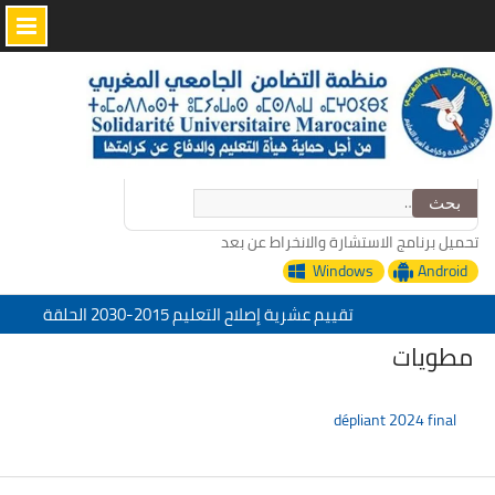
Skip
to
content
البحث
عن:
تحميل برنامج الاستشارة والانخراط عن بعد
Windows
Android
تقييم عشرية إصلاح التعليم 2015-2030 الحلقة
الأولى: المدرسة المغربية بين جمال النصوص وقسوة
مطويات
الميدان – اليوم 24
منظمة التضامن الجامعي المغربي تعزي في وفاة
الأخ عمر الجابري مدير دار النشر المغربية
dépliant 2024 final
“التدبير الرقمي للإدارة التربية خدمات منظمة
التضامن الجامعي المغربي”
تحت شعار: المدرسة المغربية والمشروع المجتمعي