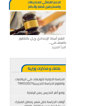
الدعم القضائي للمنخرطات
والمنخرطين قضايا وأحكام
اتهم أستاذ الإعدادي ي.ل. بالناظور
بالعنف في...
اقرأ المزيد
بلاغات و مذكرات وزارية
الدراسة الدولية للتوجهات في الرياضيات
والعلوم الدراسة التجريبيةTIMSS2027
وضع أطر التدريس رهن الإشارة
أوقات الدراسة خلال شهر رمضان المبارك