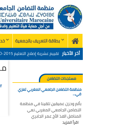
Skip
to
content
بطاقة التعريف بالجمعية
خدم
Home
أخر الأخبار
الميدان – اليوم 24
من
منظمة التضامن الجامعي المغربي تع
“التدبير الرقمي للإدارة التربية 
تحت شعار: المدرسة المغربية وال
مستجدات التضامن
df
منظمة التضامن الجامعي المغربي تعزي
الميدان – اليوم 24
في…
بألم وحزن عميقين تلقينا في منظمة
التضامن الجامعي المغربي نعي
المناضل الفذ الأخ عمر الجابري
اقرأ المزيد