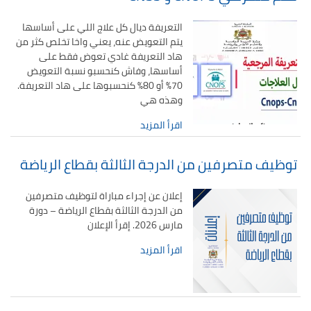
تقييم عشرية إصلاح التعليم 2015-2030 الحلقة
الأولى: المدرسة المغربية بين جمال النصوص وقسوة
التعريفة ديال كل علاج اللي على أساسها
الميدان – اليوم 24
يتم التعويض عنه، يعني واخا تخلص كثر من
هاد التعريفة غادي تعوض فقط على
أساسها، وفاش كنحسبو نسبة التعويض
70% أو 80% كنحسبوها على هاد التعريفة.
وهذه هي
اقرأ المزيد
توظيف متصرفين من الدرجة الثالثة بقطاع الرياضة
إعلان عن إجراء مباراة لتوظيف متصرفين
من الدرجة الثالثة بقطاع الرياضة – دورة
مارس 2026. إقرأ الإعلان
اقرأ المزيد