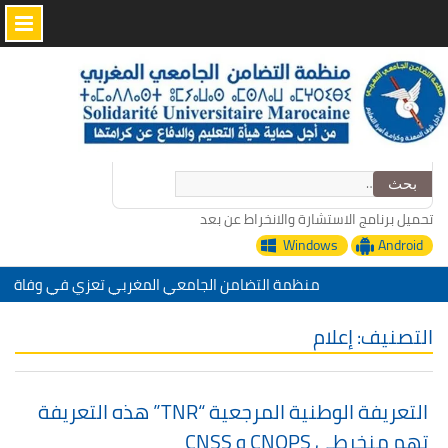
Skip
to
content
البحث
عن:
تحميل برنامج الاستشارة والانخراط عن بعد
Windows
Android
منظمة التضامن الجامعي المغربي تعزي في وفاة
الأخ عمر الجابري مدير دار النشر المغربية
“التدبير الرقمي للإدارة التربية خدمات منظمة
التصنيف:
إعلام
التضامن الجامعي المغربي”
تحت شعار: المدرسة المغربية والمشروع المجتمعي
تقييم عشرية إصلاح التعليم 2015-2030 الحلقة
التعريفة الوطنية المرجعية “TNR” هذه التعريفة
الأولى: المدرسة المغربية بين جمال النصوص وقسوة
تهم منخرطي CNOPS و CNSS
الميدان – اليوم 24