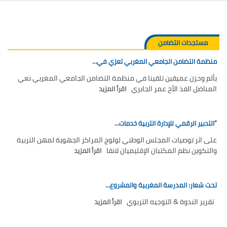
مستجدات التضامن
منظمة التضامن الجامعي المغربي تعزي في…
بألم وحزن عميقين تلقينا في منظمة التضامن الجامعي المغربي نعي
المناضل الفذ الأخ عمر الجابري
اقرأ المزيد
“التدبير الرقمي للإدارة التربية خدمات…
على اثر توصيات المجلس الوطني لولوج المراكز الجهوية لمهن التربية
والتكوين نظم المكتبان الإقليميان لانفا
اقرأ المزيد
تحت شعار: المدرسة المغربية والمشروع…
تقرير الندوة & التوجيه التربوي
اقرأ المزيد