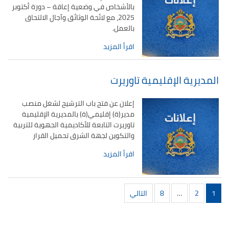
بالأشخاص في وضعية إعاقة – دورة أكتوبر
2025، مع لائحة الوثائق وآجال الالتحاق
بالعمل.
اقرأ المزيد
المديرية الإقليمية تاوريرت
إعلان عن فتح باب الترشيح لشغل منصب
مدير(ة) إقليمي(ة) بالمديرية الإقليمية
تاوريرت التابعة للأكاديمية الجهوية للتربية
والتكوين لجهة الشرق تحميل القرار
اقرأ المزيد
تصفّح
1
2
…
8
التالي
المقالات