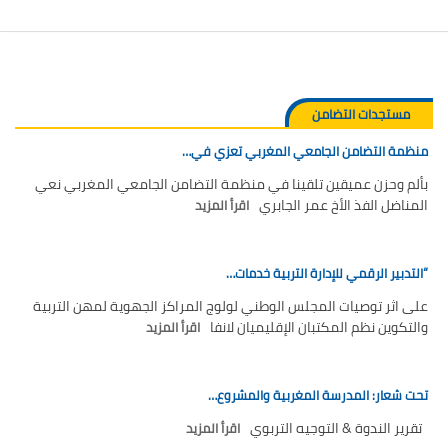
مستجدات التضامن
منظمة التضامن الجامعي المغربي تعزي في…
بألم وحزن عميقين تلقينا في منظمة التضامن الجامعي المغربي نعي
المناضل الفذ الأخ عمر الجابري
اقرأ المزيد
“التدبير الرقمي للإدارة التربية خدمات…
على اثر توصيات المجلس الوطني لولوج المراكز الجهوية لمهن التربية
والتكوين نظم المكتبان الإقليميان لانفا
اقرأ المزيد
تحت شعار: المدرسة المغربية والمشروع…
تقرير الندوة & التوجيه التربوي
اقرأ المزيد