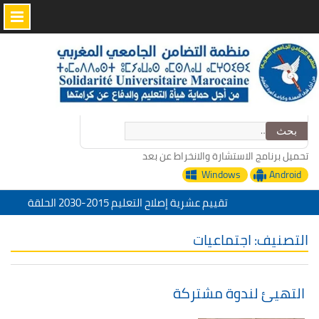
Skip
to
content
البحث
عن:
تحميل برنامج الاستشارة والانخراط عن بعد
تقييم عشرية إصلاح التعليم 2015-2030 الحلقة
Windows
Android
الأولى: المدرسة المغربية بين جمال النصوص وقسوة
الميدان – اليوم 24
منظمة التضامن الجامعي المغربي تعزي في وفاة
الأخ عمر الجابري مدير دار النشر المغربية
التصنيف:
اجتماعيات
“التدبير الرقمي للإدارة التربية خدمات منظمة
التضامن الجامعي المغربي”
تحت شعار: المدرسة المغربية والمشروع المجتمعي
تقييم عشرية إصلاح التعليم 2015-2030 الحلقة
‏التهيئ لندوة مشتركة
الأولى: المدرسة المغربية بين جمال النصوص وقسوة