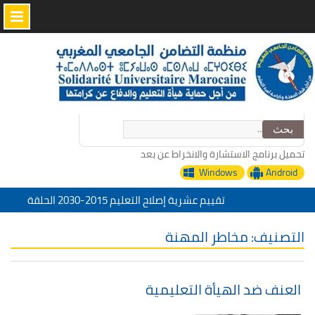
Skip
to
content
البحث
عن:
تحميل برنامج الاستشارة والانخراط عن بعد
Windows
Android
تقييم عشرية إصلاح التعليم 2015-2030 الحلقة
الأولى: المدرسة المغربية بين جمال النصوص وقسوة
الميدان – اليوم 24
التصنيف:
مخاطر المهنة
منظمة التضامن الجامعي المغربي تعزي في وفاة
الأخ عمر الجابري مدير دار النشر المغربية
“التدبير الرقمي للإدارة التربية خدمات منظمة
العنف ضد الهيأة التعليمية
التضامن الجامعي المغربي”
تحت شعار: المدرسة المغربية والمشروع المجتمعي