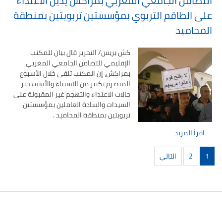
التضامن الجامعي المغربي بمراكش يدين الاعتداء
على الطاقم التربوي بمؤسستين تربويتين بمنطقة
المحاميد
كش بريس/ التحرير قال بيان للمكتب
الإقليمي للتضامن الجامعي المغربي
بمراكش، إن المكتب تلقى خلال الأسبوع
المنصرم بكثير من الاستياء والأسف خبر
حالات الاعتداء والتهجم غير المقبولة على
السيدات والسادة العاملين بمؤسستين
تربويتين بمنطقة المحاميد .
اقرأ المزيد
تصفّح
1
2
التالي
المقالات