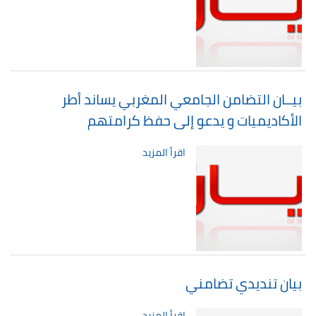
بيــان التضامن الجامعي المغربي يساند أطر
الأكاديميات و يدعو إلى حفظ كرامتهم
اقرأ المزيد
بيان تنديدي تضامني
اقرأ المزيد