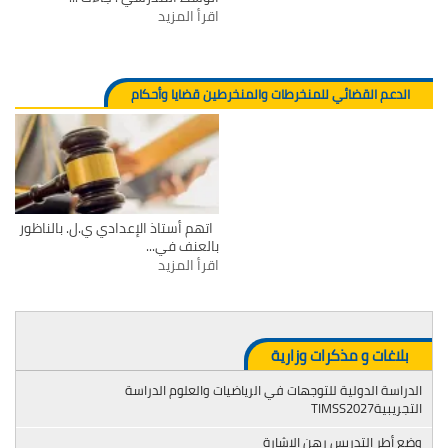
اقرأ المزيد
الدعم القضائي للمنخرطات والمنخرطين قضايا وأحكام
اتهم أستاذ الإعدادي ي.ل. بالناظور
بالعنف في...
اقرأ المزيد
بلاغات و مذكرات وزارية
الدراسة الدولية للتوجهات في الرياضيات والعلوم الدراسة
التجريبيةTIMSS2027
وضع أطر التدريس رهن الإشارة