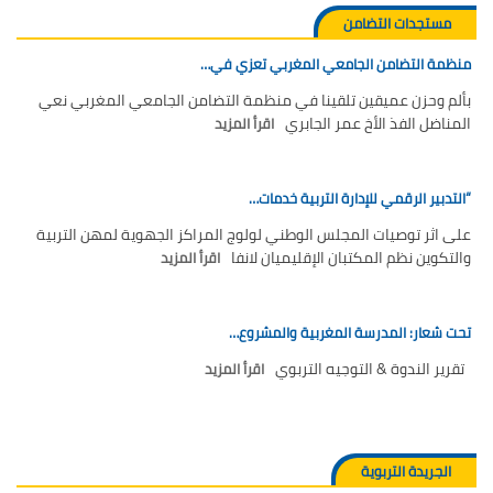
مستجدات التضامن
منظمة التضامن الجامعي المغربي تعزي في…
بألم وحزن عميقين تلقينا في منظمة التضامن الجامعي المغربي نعي
المناضل الفذ الأخ عمر الجابري
اقرأ المزيد
“التدبير الرقمي للإدارة التربية خدمات…
على اثر توصيات المجلس الوطني لولوج المراكز الجهوية لمهن التربية
والتكوين نظم المكتبان الإقليميان لانفا
اقرأ المزيد
تحت شعار: المدرسة المغربية والمشروع…
تقرير الندوة & التوجيه التربوي
اقرأ المزيد
الجريدة التربوية