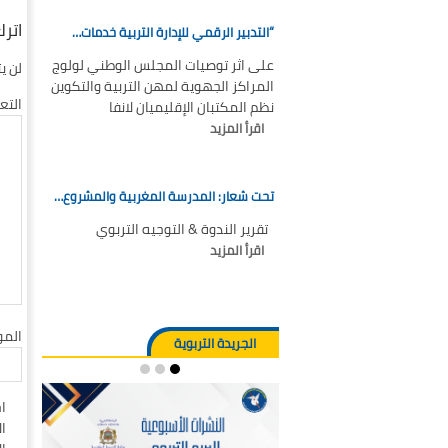
اترك
“التدبير الرقمي للإدارة التربية خدمات…
على اثر توصيات المجلس الوطني لولوج
لن ي
المراكز الجهوية لمهن التربية والتكوين
التع
نظم المكتبان الإقليميان لانفا
اقرأ المزيد
تحت شعار: المدرسة المغربية والمشروع…
تقرير الندوة & التوجيه التربوي
اقرأ المزيد
المو
الجريدة التربوية
ا
ال