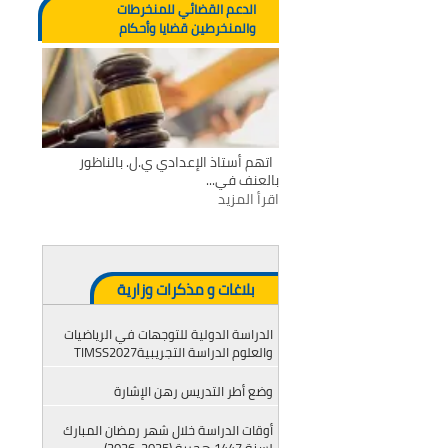
الدعم القضائي للمنخرطات
والمنخرطين قضايا وأحكام
اتهم أستاذ الإعدادي ي.ل. بالناظور
بالعنف في...
اقرأ المزيد
بلاغات و مذكرات وزارية
الدراسة الدولية للتوجهات في الرياضيات
والعلوم الدراسة التجريبيةTIMSS2027
وضع أطر التدريس رهن الإشارة
أوقات الدراسة خلال شهر رمضان المبارك