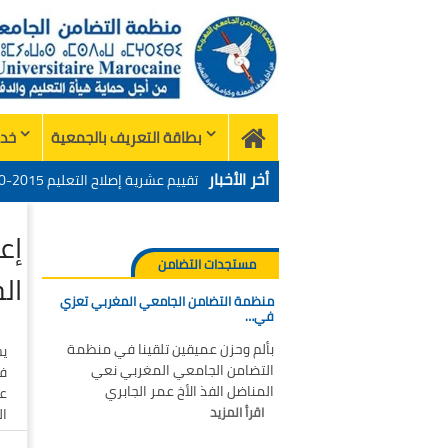
Skip
to
content
بطاقة التعريف بالجمعية
خدم
Home
أخر الأخبار
الميدان – اليوم 24
منظمة التضامن الجامعي المغربي تع
إع
“التدبير الرقمي للإدارة التربية 
تحت شعار: المدرسة المغربية وال
مستجدات التضامن
ال
منظمة التضامن الجامعي المغربي تعزي
الميدان – اليوم 24
في…
بألم وحزن عميقين تلقينا في منظمة
يس
التضامن الجامعي المغربي نعي
المناضل الفذ الأخ عمر الجابري
عن
اقرأ المزيد
ال