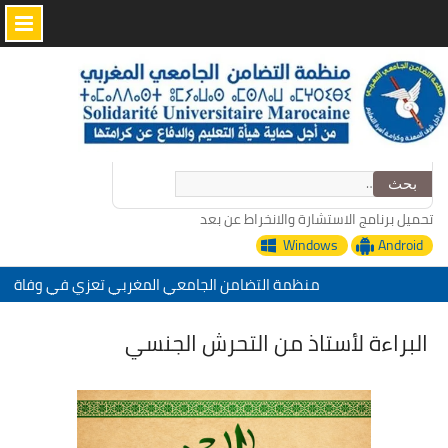
Skip
to
content
البحث
عن:
تحميل برنامج الاستشارة والانخراط عن بعد
Windows
Android
منظمة التضامن الجامعي المغربي تعزي في وفاة
الأخ عمر الجابري مدير دار النشر المغربية
“التدبير الرقمي للإدارة التربية خدمات منظمة
البراءة لأستاذ من التحرش الجنسي
التضامن الجامعي المغربي”
تحت شعار: المدرسة المغربية والمشروع المجتمعي
تقييم عشرية إصلاح التعليم 2015-2030 الحلقة
الأولى: المدرسة المغربية بين جمال النصوص وقسوة
الميدان – اليوم 24