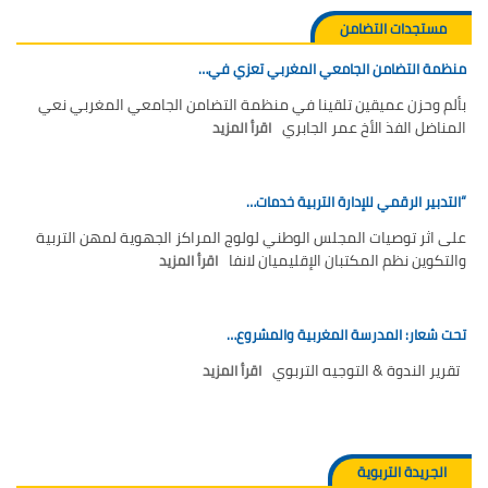
مستجدات التضامن
منظمة التضامن الجامعي المغربي تعزي في…
بألم وحزن عميقين تلقينا في منظمة التضامن الجامعي المغربي نعي
المناضل الفذ الأخ عمر الجابري
اقرأ المزيد
“التدبير الرقمي للإدارة التربية خدمات…
على اثر توصيات المجلس الوطني لولوج المراكز الجهوية لمهن التربية
والتكوين نظم المكتبان الإقليميان لانفا
اقرأ المزيد
تحت شعار: المدرسة المغربية والمشروع…
تقرير الندوة & التوجيه التربوي
اقرأ المزيد
الجريدة التربوية