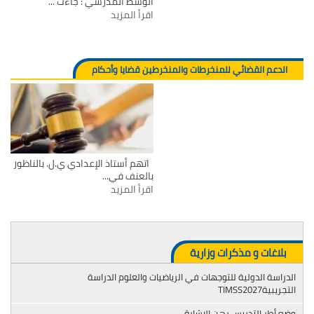
الوسط المدرسي : جاءت ...
اقرأ المزيد
الدعم القضائي للمنخرطات والمنخرطين قضايا وأحكام
اتهم أستاذ الإعدادي ي.ل. بالناظور
بالعنف في...
اقرأ المزيد
بلاغات و مذكرات وزارية
الدراسة الدولية للتوجهات في الرياضيات والعلوم الدراسة
التجريبيةTIMSS2027
وضع أطر التدريس رهن الإشارة