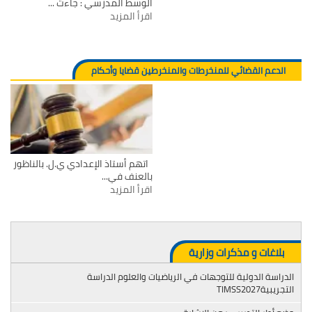
الوسط المدرسي : جاءت ...
اقرأ المزيد
الدعم القضائي للمنخرطات والمنخرطين قضايا وأحكام
اتهم أستاذ الإعدادي ي.ل. بالناظور
بالعنف في...
اقرأ المزيد
بلاغات و مذكرات وزارية
الدراسة الدولية للتوجهات في الرياضيات والعلوم الدراسة
التجريبيةTIMSS2027