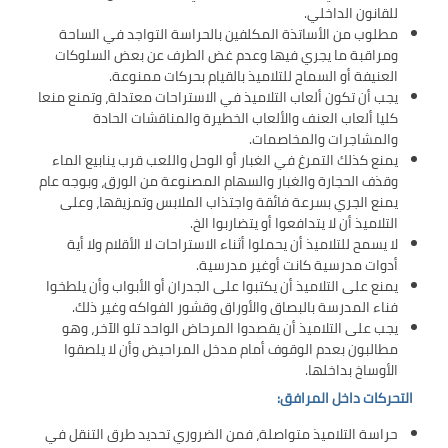
للقانون الداخلي.
مطلوب من الأساتذة المكلفين بالحراسة التواجد في الساحة
ومراقبة ما يجري فيها وعدم غض الطرف عن بعض السلوكات
العنيفة أو السماح للتلاميذ بالقيام بحركات ممنوعة.
يجب أن تكون ألعاب التلاميذ في الاستراحات معتدلة، وتمنع منعا
كليا ألعاب العنف والألعاب الخطيرة والمناقشات الحادة
والمشاجرات والمخاصمات.
يمنع كذلك التمرغ في الغبار أو الوحل واللعب قرب ينابيع الماء
وقذف الحجارة والغبار والسهام المصنوعة من الورق، وبوجه عام
يمنع الجري بسرعة فائقة واجتذاب الملابس وتمزيقها، وعلى
التلاميذ أن لا يتدافعوا أو يتضاربوا الخ.
لا يسمح للتلاميذ أن يحملوا أثناء الاستراحات لا الأقلام ولا أية
أدوات مدرسية كانت أوغير مدرسية.
يمنع على التلاميذ أن يكتبوا على الجدران أو الأبواب وأن يلطخوا
فناء المدرسة بالبصاق والأوراق وقشور الفواكه وغير ذلك.
يجب على التلاميذ أن يقصدوا المرحاض الواحد تلو الآخر، وهو
مطالبون بعدم الوقوف أمام مدخل المراحيض وأن لا يلصقوا
الأوساخ بداخلها.
التحركات داخل المرافق:
حراسة التلاميذ متواصلة، فمن الضروري تحديد طرق التنقل في