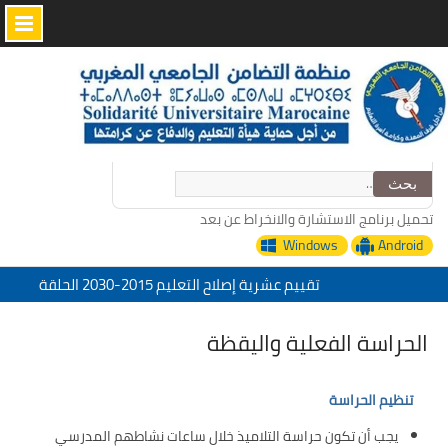
Skip
to
content
البحث
عن:
تحميل برنامج الاستشارة والانخراط عن بعد
Windows
Android
تقييم عشرية إصلاح التعليم 2015-2030 الحلقة
الأولى: المدرسة المغربية بين جمال النصوص وقسوة
الميدان – اليوم 24
الحراسة الفعلية واليقظة
منظمة التضامن الجامعي المغربي تعزي في وفاة
الأخ عمر الجابري مدير دار النشر المغربية
“التدبير الرقمي للإدارة التربية خدمات منظمة
تنظيم الحراسة
التضامن الجامعي المغربي”
يجب أن تكون حراسة التلاميذ خلال ساعات نشاطهم المدرسي
تحت شعار: المدرسة المغربية والمشروع المجتمعي