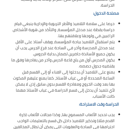
الحراسة.
مصلحة الدخول:
حرصا على سلامة التلاميذ والأطر التربوية والإدارية ينبغي قيام
حراسة يقظة عند مدخل المؤسسة، والتأكد من هوية الأشخاص
الراغبين في ولوجها وعلاقتهم بها.
يتم استقبال التلاميذ بباحة المؤسسة، ويقف أستاذ على الأقل
عند مدخل المدرسة وآخر في الساحة عند قرع الجرس، يجب أن
يكون جميع الأساتذة حاضرين لضمان بداية الدروس.
يكون المدرس أول من يلج قاعة الدرس وآخر من يغادرها وفق ما
يقتضيه جدول حصصه.
يمنع على التلاميذ أن يدخلوا إلى الفناء أو إلى القسم قبل
الساعة المحددة أو في غياب الأستاذ، كما يمنع عليهم المكوث
بها بعد وقت الخروج ومغادرة القسم بدون سابق إذن، لا يمكن
لأي تلميذ أن يدخل إلى قسم الدراسة في غياب الأستاذ مهما
كانت الأسباب.
الحراسة وقت الاستراحة:
يجب تحديد الألعاب المسموح بها، وكذا مجالات الألعاب (كرة
القدم مثلا) وتذكير التلاميذ داخل كل قسم بالتعليمات الواجب
احترامها في الساحة والعقوبات التي يمكن أن تطال المخالفين