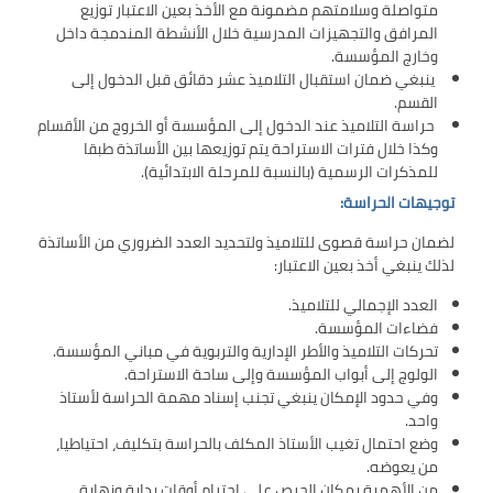
متواصلة وسلامتهم مضمونة مع الأخذ بعين الاعتبار توزيع
تقييم عشرية إصلاح التعليم 2015-2030 الحلقة
المرافق والتجهيزات المدرسية خلال الأنشطة المندمجة داخل
الأولى: المدرسة المغربية بين جمال النصوص وقسوة
وخارج المؤسسة.
الميدان – اليوم 24
ينبغي ضمان استقبال التلاميذ عشر دقائق قبل الدخول إلى
القسم.
حراسة التلاميذ عند الدخول إلى المؤسسة أو الخروج من الأقسام
وكذا خلال فترات الاستراحة يتم توزيعها بين الأساتذة طبقا
للمذكرات الرسمية (بالنسبة للمرحلة الابتدائية).
توجيهات الحراسة:
لضمان حراسة قصوى للتلاميذ ولتحديد العدد الضروري من الأساتذة
لذلك ينبغي أخذ بعين الاعتبار:
العدد الإجمالي للتلاميذ.
فضاءات المؤسسة.
تحركات التلاميذ والأطر الإدارية والتربوية في مباني المؤسسة.
الولوج إلى أبواب المؤسسة وإلى ساحة الاستراحة.
وفي حدود الإمكان ينبغي تجنب إسناد مهمة الحراسة لأستاذ
واحد.
وضع احتمال تغيب الأستاذ المكلف بالحراسة بتكليف، احتياطيا،
من يعوضه.
من الأهمية بمكان الحرص على احترام أوقات بداية ونهاية