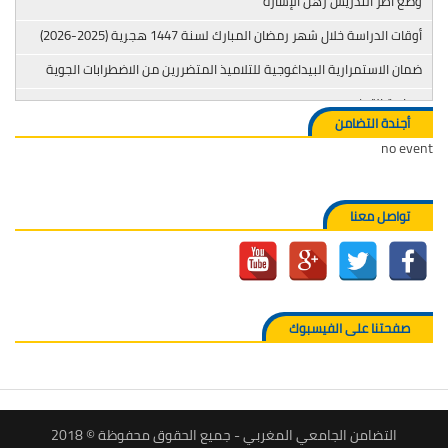
وضع أطر التدريس رهن الإشارة
أوقات الدراسة خلال شهر رمضان المبارك لسنة 1447 هجرية (2025-2026)
ضمان الاستمرارية البيداغوجية للتلاميذ المتضررين من الاضطرابات الجوية
محاربة التدخين
أجندة التضامن
no event
تواصل معنا
صفحتنا على الفيسبوك
التضامن الجامعي المغربي - جميع الحقوق محفوظة © 2018