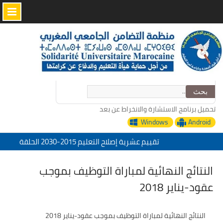
Skip
to
content
البحث
عن:
تحميل برنامج الاستشارة والانخراط عن بعد
Windows
Android
تقييم عشرية إصلاح التعليم 2015-2030 الحلقة
الأولى: المدرسة المغربية بين جمال النصوص وقسوة
الميدان – اليوم 24
النتائج النهائية لمباراة التوظيف بموجب
منظمة التضامن الجامعي المغربي تعزي في وفاة
عقود-يناير 2018
الأخ عمر الجابري مدير دار النشر المغربية
“التدبير الرقمي للإدارة التربية خدمات منظمة
التضامن الجامعي المغربي”
​النتائج النهائية لمباراة التوظيف بموجب عقود-يناير 2018
تحت شعار: المدرسة المغربية والمشروع المجتمعي