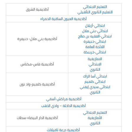
تقييم عشرية إصلاح التعليم 2015-2030 الحلقة
التعليم الابتدائي
​أكاديمية الشرق
الأولى: المدرسة المغربية بين جمال النصوص وقسوة
التعليم الثانوي التأهيلي
الميدان – اليوم 24
​أكاديمية العيون الساقية الحمراء
ابتدائي-أزيلال
ابتدائي-بني ملال
ابتدائي-الفقيه بن صالح
أكاديمية بني ملال- خنيفرة
ابتدائي-خنيفرة
اللائحة العامة
ابتدائي-خريبكة
​الامازيغية
الابتدائي
أكاديمية فاس-مكناس
الثانوي
ابتدائي أسا الزاك
ابتدائي كلميم
أكاديمية كلميم-واد نون
ابتدائي سيدي إيفني
الثانوي
أكاديمية مراكش-أسفي
​
​​​​أكاديمية الداخلة – وادي الذهب
التعليم الابتدائي
الأمازيغية
أكاديمية الدار البيضاء-سطات
الثانوي
​
​​​​أكاديمية درعة تافيلالت