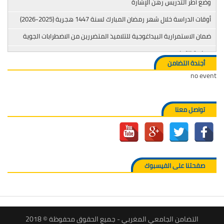
وضع أطر التدريس رهن الإشارة
أوقات الدراسة خلال شهر رمضان المبارك لسنة 1447 هجرية (2025-2026)
ضمان الاستمرارية البيداغوجية للتلاميذ المتضررين من الاضطرابات الجوية
محاربة التدخين
أجندة التضامن
no event
تواصل معنا
صفحتنا على الفيسبوك
التضامن الجامعي المغربي - جميع الحقوق محفوظة © 2018