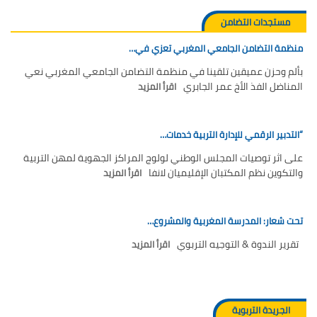
مستجدات التضامن
منظمة التضامن الجامعي المغربي تعزي في…
بألم وحزن عميقين تلقينا في منظمة التضامن الجامعي المغربي نعي
المناضل الفذ الأخ عمر الجابري
اقرأ المزيد
“التدبير الرقمي للإدارة التربية خدمات…
على اثر توصيات المجلس الوطني لولوج المراكز الجهوية لمهن التربية
والتكوين نظم المكتبان الإقليميان لانفا
اقرأ المزيد
تحت شعار: المدرسة المغربية والمشروع…
تقرير الندوة & التوجيه التربوي
اقرأ المزيد
الجريدة التربوية