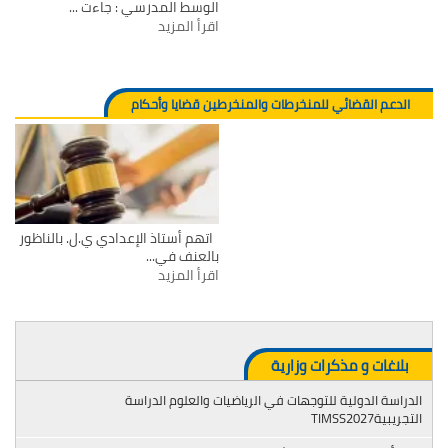
الوسط المدرسي : جاءت ...
اقرأ المزيد
الدعم القضائي للمنخرطات والمنخرطين قضايا وأحكام
اتهم أستاذ الإعدادي ي.ل. بالناظور
بالعنف في...
اقرأ المزيد
بلاغات و مذكرات وزارية
الدراسة الدولية للتوجهات في الرياضيات والعلوم الدراسة
التجريبيةTIMSS2027