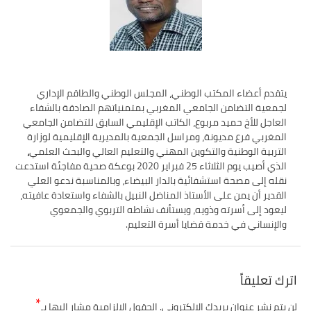
تقييم عشرية إصلاح التعليم 2015-2030 الحلقة
الأولى: المدرسة المغربية بين جمال النصوص وقسوة
الميدان – اليوم 24
يتقدم أعضاء المكتب الوطني، المجلس الوطني والطاقم الإداري
لجمعية التضامن الجامعي المغربي بمتمنياتهم الصادقة بالشفاء
العاجل للأخ حميد مربوع، الكاتب الإقليمي السابق للتضامن الجامعي
المغربي فرع مديونة، ومراسل الجمعية بالمديرية الإقليمية لوزارة
التربية الوطنية والتكوين المهني والتعليم العالي والبحث العلمي
،
الذي أصيب يوم الثلاثاء 25 فبراير 2020 بوعكة صحية مفاجئة استدعت
نقله إلى مصحة استشفائية بالدار البيضاء، وبالمناسبة ندعو العلي
القدير أن يمن على الأستاذ المناضل النبيل بالشفاء واستعادة عافيته،
ليعود إلى أسرته وذويه، ويستأنف نشاطه التربوي والجمعوي
والإنساني في خدمة قضايا أسرة التعليم.
اترك تعليقاً
*
لن يتم نشر عنوان بريدك الإلكتروني.
الحقول الإلزامية مشار إليها بـ