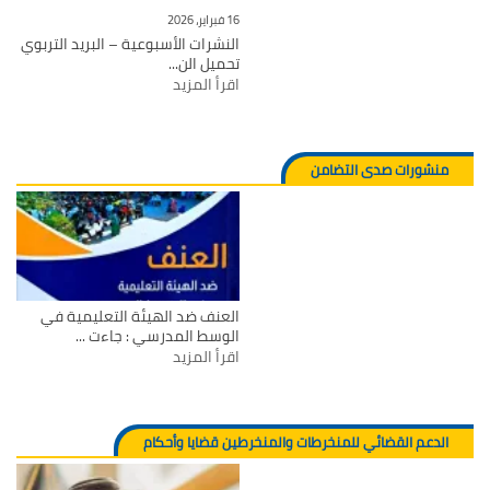
16 فبراير، 2026
النشرات الأسبوعية – البريد التربوي
تحميل الن...
اقرأ المزيد
منشورات صدى التضامن
العنف ضد الهيئة التعليمية في
الوسط المدرسي : جاءت ...
اقرأ المزيد
الدعم القضائي للمنخرطات والمنخرطين قضايا وأحكام