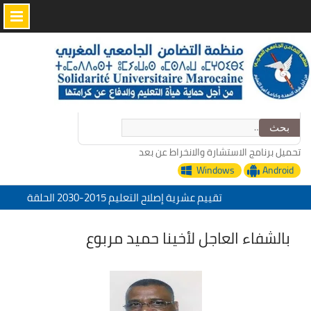
Skip
to
content
البحث
عن:
تحميل برنامج الاستشارة والانخراط عن بعد
Windows
Android
تقييم عشرية إصلاح التعليم 2015-2030 الحلقة
الأولى: المدرسة المغربية بين جمال النصوص وقسوة
الميدان – اليوم 24
بالشفاء العاجل لأخينا حميد مربوع
منظمة التضامن الجامعي المغربي تعزي في وفاة
الأخ عمر الجابري مدير دار النشر المغربية
“التدبير الرقمي للإدارة التربية خدمات منظمة
التضامن الجامعي المغربي”
تحت شعار: المدرسة المغربية والمشروع المجتمعي