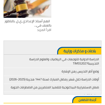
اتهم أستاذ الإعدادي ي.ل. بالناظور
بالعنف في...
اقرأ المزيد
بلاغات و مذكرات وزارية
الدراسة الدولية للتوجهات في الرياضيات والعلوم الدراسة
التجريبيةTIMSS2027
وضع أطر التدريس رهن الإشارة
أوقات الدراسة خلال شهر رمضان المبارك لسنة 1447 هجرية (2025-2026)
ضمان الاستمرارية البيداغوجية للتلاميذ المتضررين من الاضطرابات الجوية
محاربة التدخين
أجندة التضامن