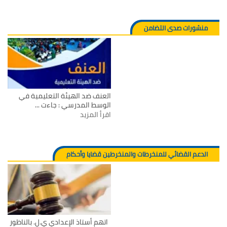
منشورات صدى التضامن
العنف ضد الهيئة التعليمية في
الوسط المدرسي : جاءت ...
اقرأ المزيد
الدعم القضائي للمنخرطات والمنخرطين قضايا وأحكام
اتهم أستاذ الإعدادي ي.ل. بالناظور