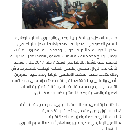
تقييم عشرية إصلاح التعليم 2015-2030 الحلقة
الأولى: المدرسة المغربية بين جمال النصوص وقسوة
الميدان – اليوم 24
تحت إشراف كل من المكتبين الوطني والجهوي للنقابة الوطنية
للتعليم العضو في الفيدرالية الديمقراطية للشغل بالرباط، في
شخص الأخوين عبد الكريم الجوالي ومحمد لشقر عضوي المكتب
الوطني والأخ محمد انويكة الكاتب الجهوي، انعقد بمقر الفيدرالية
الديمقراطية للشغل بالرباط يوم السبت 7 يناير 2017 على الساعة
الثالثة بعد الزوال، مجلس إقليمي للنقابة الوطنية للتعليم ف د ش،
وذلك بهدف تجديد المكتب الإقليمي للرباط، وبعد تلاوة التقريرين
الأدبي والمالي ومناقشتهما تم انتخاب مكتب إقليمي جديد اتسم
بالتنوع حيث روعيت فيه مقاربة النوع واختلاف تمثيلية الفئات
العمرية والمهنية وضم 13 عشر عضوا وهم كالآتي:
الكاتب الإقليمي: عبد اللطيف الجراري مدير مدرسة ابتدائية
نائبه الأول: يحيى مقدمي متصرف بالأكاديمية
نائبه الثاني: فاطمة واعزيز مساعدة تقنية
الأمين الإقليمي :خديجة بن بوسلهام أستاذة التعليم الثانوي
التأهيلي