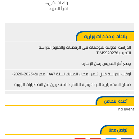
بالعنف في...
اقرأ المزيد
بلاغات و مذكرات وزارية
الدراسة الدولية للتوجهات في الرياضيات والعلوم الدراسة
التجريبيةTIMSS2027
وضع أطر التدريس رهن الإشارة
أوقات الدراسة خلال شهر رمضان المبارك لسنة 1447 هجرية (2025-2026)
ضمان الاستمرارية البيداغوجية للتلاميذ المتضررين من الاضطرابات الجوية
محاربة التدخين
أجندة التضامن
no event
تواصل معنا