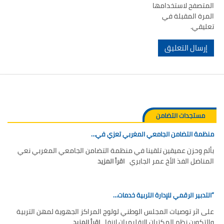
المتصفح لاستخدامها
المرة المقبلة في
تعليقي.
مستجدات التضامن
منظمة التضامن الجامعي المغربي تعزي في…
بألم وحزن عميقين تلقينا في منظمة التضامن الجامعي المغربي نعي
المناضل الفذ الأخ عمر الجابري
اقرأ المزيد
“التدبير الرقمي للإدارة التربية خدمات…
على اثر توصيات المجلس الوطني لولوج المراكز الجهوية لمهن التربية
والتكوين نظم المكتبان الإقليميان لانفا
اقرأ المزيد