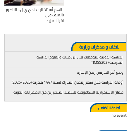
اتهم أستاذ الإعدادي ي.ل. بالناظور
بالعنف في...
اقرأ المزيد
بلاغات و مذكرات وزارية
الدراسة الدولية للتوجهات في الرياضيات والعلوم الدراسة
التجريبيةTIMSS2027
وضع أطر التدريس رهن الإشارة
أوقات الدراسة خلال شهر رمضان المبارك لسنة 1447 هجرية (2025-2026)
ضمان الاستمرارية البيداغوجية للتلاميذ المتضررين من الاضطرابات الجوية
محاربة التدخين
أجندة التضامن
no event