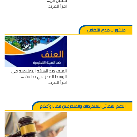
تحميل الن...
اقرأ المزيد
منشورات صدى التضامن
العنف ضد الهيئة التعليمية في
الوسط المدرسي : جاءت ...
اقرأ المزيد
الدعم القضائي للمنخرطات والمنخرطين قضايا وأحكام