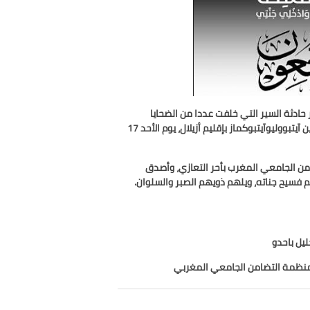
حادثة السير التي خلفت عددا من الضحايا
والمصابين بينهم أفراد من الأسرة التعليمية من تلاميذ وأساتذة، بالطريق الرابط بين آيتبووليوآيتبوكماز بإقليم أزيلال، يوم الأحد 17
من الجامعي المغرب بأحر التعازي، وأصدق
م فسيح جناته، ويلهم ذويهم الصبر والسلوان
.
و
عي المغربي