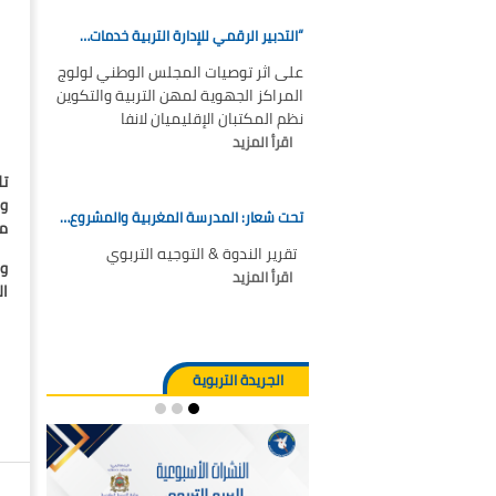
“التدبير الرقمي للإدارة التربية خدمات…
على اثر توصيات المجلس الوطني لولوج
المراكز الجهوية لمهن التربية والتكوين
نظم المكتبان الإقليميان لانفا
اقرأ المزيد
تل
تحت شعار: المدرسة المغربية والمشروع…
ما
تقرير الندوة & التوجيه التربوي
وأ
اقرأ المزيد
ال
الجريدة التربوية
ع
ر