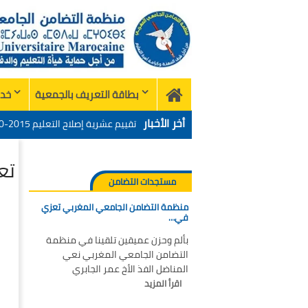
Skip
to
content
بطاقة التعريف بالجمعية
خدم
Home
أخر الأخبار
الميدان – اليوم 24
منظمة التضامن الجامعي المغربي تع
تع
“التدبير الرقمي للإدارة التربية 
تحت شعار: المدرسة المغربية وال
مستجدات التضامن
منظمة التضامن الجامعي المغربي تعزي
الميدان – اليوم 24
في…
بألم وحزن عميقين تلقينا في منظمة
التضامن الجامعي المغربي نعي
المناضل الفذ الأخ عمر الجابري
اقرأ المزيد