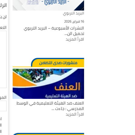
اترك
البريد التربوي
لن ي
16 فبراير، 2026
التع
النشرات الأسبوعية – البريد التربوي
تحميل الن...
اقرأ المزيد
منشورات صدى التضامن
المو
العنف ضد الهيئة التعليمية في الوسط
المدرسي : جاءت ...
اقرأ المزيد
ا
ال
ا