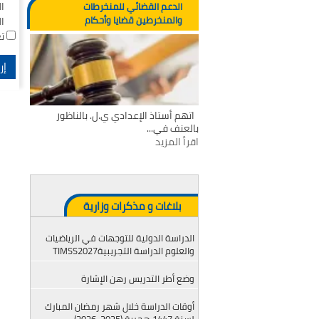
ا
الدعم القضائي للمنخرطات
والمنخرطين قضايا وأحكام
ا
ت
اتهم أستاذ الإعدادي ي.ل. بالناظور
بالعنف في...
اقرأ المزيد
بلاغات و مذكرات وزارية
الدراسة الدولية للتوجهات في الرياضيات
والعلوم الدراسة التجريبيةTIMSS2027
وضع أطر التدريس رهن الإشارة
أوقات الدراسة خلال شهر رمضان المبارك