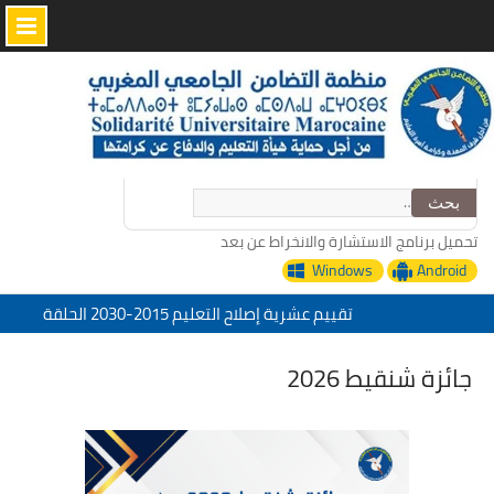
Skip
to
content
البحث
عن:
تحميل برنامج الاستشارة والانخراط عن بعد
Windows
Android
تقييم عشرية إصلاح التعليم 2015-2030 الحلقة
الأولى: المدرسة المغربية بين جمال النصوص وقسوة
الميدان – اليوم 24
جائزة شنقيط 2026
منظمة التضامن الجامعي المغربي تعزي في وفاة
الأخ عمر الجابري مدير دار النشر المغربية
“التدبير الرقمي للإدارة التربية خدمات منظمة
التضامن الجامعي المغربي”
تحت شعار: المدرسة المغربية والمشروع المجتمعي