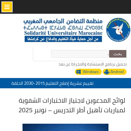
Skip
to
content
البحث
عن:
تحميل برنامج الاستشارة والانخراط عن بعد
Windows
Android
تقييم عشرية إصلاح التعليم 2015-2030 الحلقة
الأولى: المدرسة المغربية بين جمال النصوص وقسوة
الميدان – اليوم 24
لوائح المدعوين لاجتياز الاختبارات الشفوية
منظمة التضامن الجامعي المغربي تعزي في وفاة
لمباريات تأهيل أطر التدريس – نونبر 2025
الأخ عمر الجابري مدير دار النشر المغربية
“التدبير الرقمي للإدارة التربية خدمات منظمة
التضامن الجامعي المغربي”
تحت شعار: المدرسة المغربية والمشروع المجتمعي