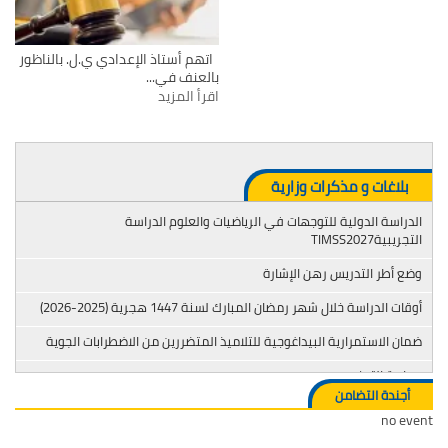
اتهم أستاذ الإعدادي ي.ل. بالناظور
بالعنف في...
اقرأ المزيد
بلاغات و مذكرات وزارية
الدراسة الدولية للتوجهات في الرياضيات والعلوم الدراسة
التجريبيةTIMSS2027
وضع أطر التدريس رهن الإشارة
أوقات الدراسة خلال شهر رمضان المبارك لسنة 1447 هجرية (2025-2026)
ضمان الاستمرارية البيداغوجية للتلاميذ المتضررين من الاضطرابات الجوية
محاربة التدخين
أجندة التضامن
no event