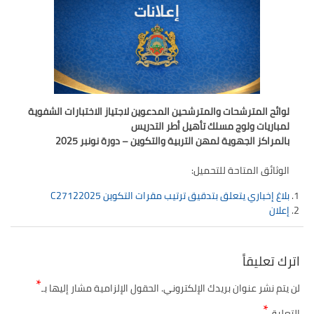
تقييم عشرية إصلاح التعليم 2015-2030 الحلقة
الأولى: المدرسة المغربية بين جمال النصوص وقسوة
الميدان – اليوم 24
لوائح المترشحات والمترشحين المدعوين لاجتياز الاختبارات الشفوية
لمباريات ولوج مسلك تأهيل أطر التدريس
بالمراكز الجهوية لمهن التربية والتكوين – دورة نونبر 2025
الوثائق المتاحة للتحميل:
بلاغ إخباري يتعلق بتدقيق ترتيب مقرات التكوين
C27122025
إعلان
اترك تعليقاً
*
لن يتم نشر عنوان بريدك الإلكتروني.
الحقول الإلزامية مشار إليها بـ
*
التعليق