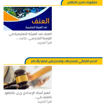
منشورات صدى التضامن
العنف ضد الهيئة التعليمية في
الوسط المدرسي : جاءت ...
اقرأ المزيد
الدعم القضائي للمنخرطات والمنخرطين قضايا وأحكام
اتهم أستاذ الإعدادي ي.ل. بالناظور
بالعنف في...
اقرأ المزيد