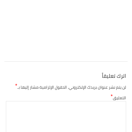
تقييم عشرية إصلاح التعليم 2015-2030 الحلقة
الأولى: المدرسة المغربية بين جمال النصوص وقسوة
الميدان – اليوم 24
اترك تعليقاً
*
لن يتم نشر عنوان بريدك الإلكتروني.
الحقول الإلزامية مشار إليها بـ
*
التعليق