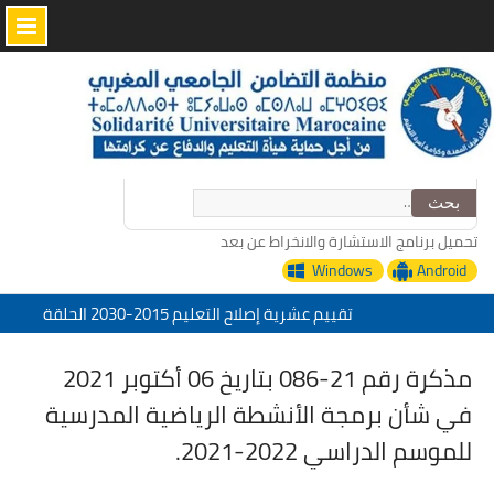
Skip
to
content
البحث
عن:
تحميل برنامج الاستشارة والانخراط عن بعد
Windows
Android
تقييم عشرية إصلاح التعليم 2015-2030 الحلقة
الأولى: المدرسة المغربية بين جمال النصوص وقسوة
الميدان – اليوم 24
مذكرة رقم 21-086 بتاريخ 06 أكتوبر 2021
منظمة التضامن الجامعي المغربي تعزي في وفاة
في شأن برمجة الأنشطة الرياضية المدرسية
الأخ عمر الجابري مدير دار النشر المغربية
“التدبير الرقمي للإدارة التربية خدمات منظمة
للموسم الدراسي 2022-2021.
التضامن الجامعي المغربي”
تحت شعار: المدرسة المغربية والمشروع المجتمعي