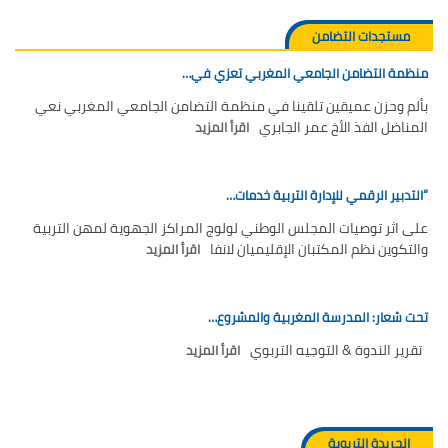
مستجدات التضامن
منظمة التضامن الجامعي المغربي تعزي في…
بألم وحزن عميقين تلقينا في منظمة التضامن الجامعي المغربي نعي
المناضل الفذ الأخ عمر الجابري
اقرأ المزيد
“التدبير الرقمي للإدارة التربية خدمات…
على اثر توصيات المجلس الوطني لولوج المراكز الجهوية لمهن التربية
والتكوين نظم المكتبان الإقليميان لانفا
اقرأ المزيد
تحت شعار: المدرسة المغربية والمشروع…
تقرير الندوة & التوجيه التربوي
اقرأ المزيد
الجريدة التربوية