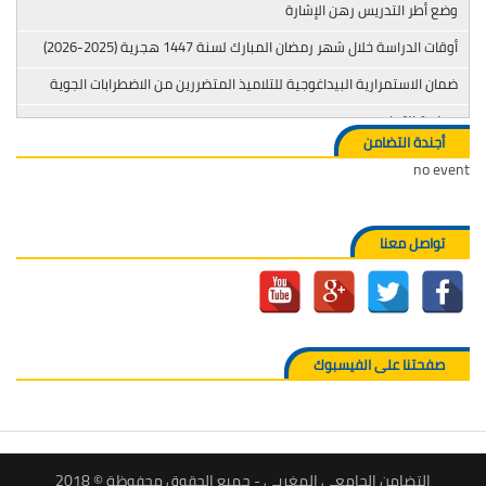
وضع أطر التدريس رهن الإشارة
أوقات الدراسة خلال شهر رمضان المبارك لسنة 1447 هجرية (2025-2026)
ضمان الاستمرارية البيداغوجية للتلاميذ المتضررين من الاضطرابات الجوية
محاربة التدخين
أجندة التضامن
no event
تواصل معنا
صفحتنا على الفيسبوك
التضامن الجامعي المغربي - جميع الحقوق محفوظة © 2018