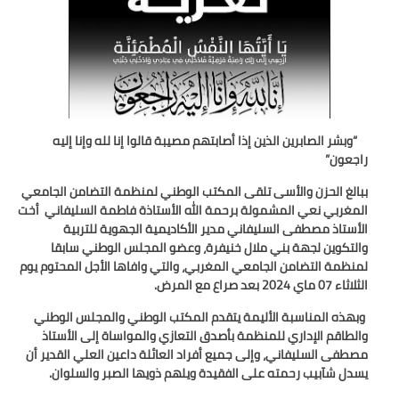
تقييم عشرية إصلاح التعليم 2015-2030 الحلقة
الأولى: المدرسة المغربية بين جمال النصوص وقسوة
الميدان – اليوم 24
“وبشر الصابرين الذين إذا أصابتهم مصيبة قالوا إنا لله وإنا إليه
راجعون”
ببالغ الحزن والأسى تلقى المكتب الوطني لمنظمة التضامن الجامعي
المغربي نعي المشمولة برحمة الله الأستاذة فاطمة السليفاني أخت
الأستاذ مصطفى السليفاني مدير الأكاديمية الجهوية للتربية
والتكوين لجهة بني ملال خنيفرة، وعضو المجلس الوطني سابقا
لمنظمة التضامن الجامعي المغربي، والتي وافاها الأجل المحتوم يوم
الثلاثاء 07 ماي 2024 بعد صراع مع المرض.
وبهذه المناسبة الأليمة يتقدم المكتب الوطني والمجلس الوطني
والطاقم الإداري للمنظمة بأصدق التعازي والمواساة إلى الأستاذ
مصطفى السليفاني، وإلى جميع أفراد العائلة داعين العلي القدير أن
يسدل شآبيب رحمته على الفقيدة ويلهم ذويها الصبر والسلوان
.