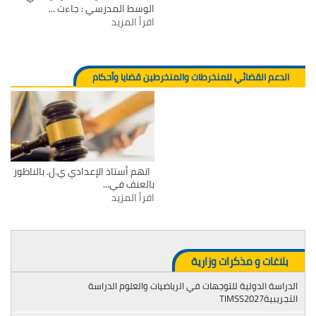
الوسط المدرسي : جاءت ...
اقرأ المزيد
الدعم القضائي للمنخرطات والمنخرطين قضايا وأحكام
اتهم أستاذ الإعدادي ي.ل. بالناظور
بالعنف في...
اقرأ المزيد
بلاغات و مذكرات وزارية
الدراسة الدولية للتوجهات في الرياضيات والعلوم الدراسة
التجريبيةTIMSS2027