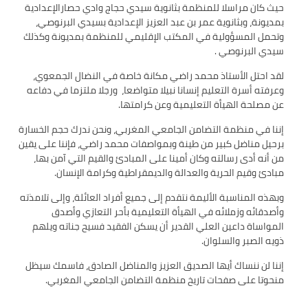
حيث كان مراسلا للمنظمة بثانوية سيدي حجاج وادي حصارالإعدادية
بمديونة، وبثانوية عمر بن عبد العزيز الإعدادية بسيدي البرنوصي،
وتحمل المسؤولية في المكتب الإقليمي للمنظمة بمديونة وكذلك
سيدي البرنوصي .
لقد احتل الأستاذ محمد راضي مكانة خاصة في النضال الجمعوي،
وعرفته أسرة التعليم إنسانا نبيلا متواضعا، ورجلا ملتزما في دفاعه
عن مصلحة الهيأة التعليمية وعن كرامتها.
إننا في منظمة التضامن الجامعي المغربي، ونحن ندرك حجم الخسارة
برحيل مناضل كبير من طينة وبمواصفات محمد راضي، فإننا على يقين
من أنه أدى رسالته وكان أمينا على المبادئ والقيم التي آمن بها،
مبادئ وقيم الحرية والعدالة والديمقراطية وكرامة الإنسان.
وبهذه المناسبة الأليمة نتقدم إلى جميع أفراد العائلة، وإلى تلامذته
وأصدقائه وزملائه في الهيأة التعليمية بأحر التعازي وأصدق
المواساة داعين العلي القدير أن يسكن الفقيد فسيح جناته ويلهم
ذويه الصبر والسلوان.
إننا لن ننساك أيها الصديق العزيز والمناضل الصادق، فاسمك سيظل
منحوتا على صفحات تاريخ منظمة التضامن الجامعي المغربي.