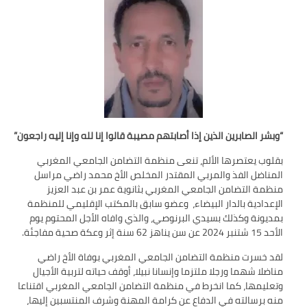
تقييم عشرية إصلاح التعليم 2015-2030 الحلقة
الأولى: المدرسة المغربية بين جمال النصوص وقسوة
الميدان – اليوم 24
“وبشر الصابرين الذين إذا أصابتهم مصيبة قالوا إنا لله وإنا إليه راجعون”
بقلوب يعتصرها الألم، تنعى منظمة التضامن الجامعي المغربي
المناضل الفذ والمربي المقتدر المخلص الأخ محمد راضي مراسل
منظمة التضامن الجامعي المغربي بثانوية عمر بن عبد العزيز
الإعدادية بالدار البيضاء، وعضو سابق بالمكتب الإقليمي للمنظمة
بمديونة وكذلك بسيدي البرنوصي، والذي وافاه الأجل المحتوم يوم
الأحد 15 شتنبر 2024 عن سن يناهز 62 سنة إثر وعكة صحية مفاجئة.
لقد خسرت منظمة التضامن الجامعي المغربي بوفاة الأخ راضي
مناضلا شهما ورجلا ملتزما وإنسانا نبيلا، أوقف حياته لتربية الأجيال
وتعليمها، كما انخرط في منظمة التضامن الجامعي المغربي اقتناعا
منه برسالته في الدفاع عن كرامة المهنة وشرف المنتسبين إليها،