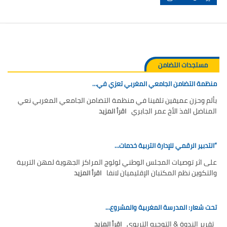
مستجدات التضامن
منظمة التضامن الجامعي المغربي تعزي في…
بألم وحزن عميقين تلقينا في منظمة التضامن الجامعي المغربي نعي
المناضل الفذ الأخ عمر الجابري
اقرأ المزيد
“التدبير الرقمي للإدارة التربية خدمات…
على اثر توصيات المجلس الوطني لولوج المراكز الجهوية لمهن التربية
والتكوين نظم المكتبان الإقليميان لانفا
اقرأ المزيد
تحت شعار: المدرسة المغربية والمشروع…
تقرير الندوة & التوجيه التربوي
اقرأ المزيد