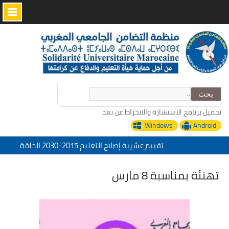
Skip
to
content
البحث
عن:
تحميل برنامج الاستشارة والانخراط عن بعد
Windows
Android
تقييم عشرية إصلاح التعليم 2015-2030 الحلقة
الأولى: المدرسة المغربية بين جمال النصوص وقسوة
الميدان – اليوم 24
تهنئة بمناسبة 8 مارس
منظمة التضامن الجامعي المغربي تعزي في وفاة
الأخ عمر الجابري مدير دار النشر المغربية
“التدبير الرقمي للإدارة التربية خدمات منظمة
التضامن الجامعي المغربي”
تحت شعار: المدرسة المغربية والمشروع المجتمعي