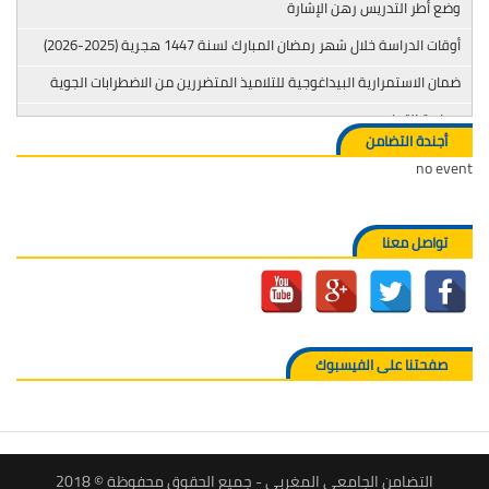
ع أطر التدريس رهن الإشارة
ات الدراسة خلال شهر رمضان المبارك لسنة 1447 هجرية (2025-2026)
ان الاستمرارية البيداغوجية للتلاميذ المتضررين من الاضطرابات الجوية
اربة التدخين
أجندة التضامن
no e
تواصل معنا
صفحتنا على الفيسبوك
التضامن الجامعي المغربي - جميع الحقوق محفوظة © 2018