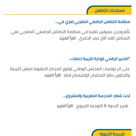
مستجدات التضامن
مة التضامن الجامعي المغربي تعزي في…
م وحزن عميقين تلقينا في منظمة التضامن الجامعي المغربي نعي
ناضل الفذ الأخ عمر الجابري
اقرأ المزيد
دبير الرقمي للإدارة التربية خدمات…
 اثر توصيات المجلس الوطني لولوج المراكز الجهوية لمهن التربية
تكوين نظم المكتبان الإقليميان لانفا
اقرأ المزيد
 شعار: المدرسة المغربية والمشروع…
ير الندوة & التوجيه التربوي
اقرأ المزيد
الجريدة التربوية