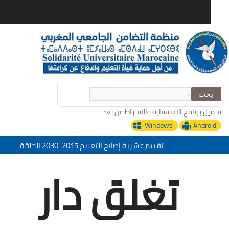
c
بحث
:
ل برنامج الاستشارة والانخراط عن بعد
Windows
Andro
تقييم عشرية إصلاح التعليم 2015-2030 الحلقة
الأولى: المدرسة المغربية بين جمال النصوص وقسوة
تغلق دار
الميدان – اليوم 24
منظمة التضامن الجامعي المغربي تعزي في وفاة
الأخ عمر الجابري مدير دار النشر المغربية
“التدبير الرقمي للإدارة التربية خدمات منظمة
التضامن الجامعي المغربي”
تحت شعار: المدرسة المغربية والمشروع المجتمعي